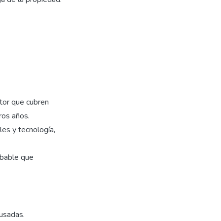
tor que cubren
ros años.
les y tecnología,
obable que
usadas.