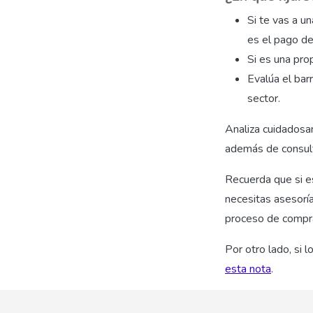
Si te vas a un
es el pago de
Si es una pro
Evalúa el bar
sector.
Analiza cuidadosam
además de consult
Recuerda que si e
necesitas asesorí
proceso de compra
Por otro lado, si
esta
nota
.