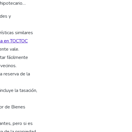
 hipotecario…
ades y
sticas similares
rla en TOCTOC
ente vale.
tar fácilmente
vecinos.
a reserva de la
incluye la tasación,
dor de Bienes
ntes, pero si es
a de la propiedad.