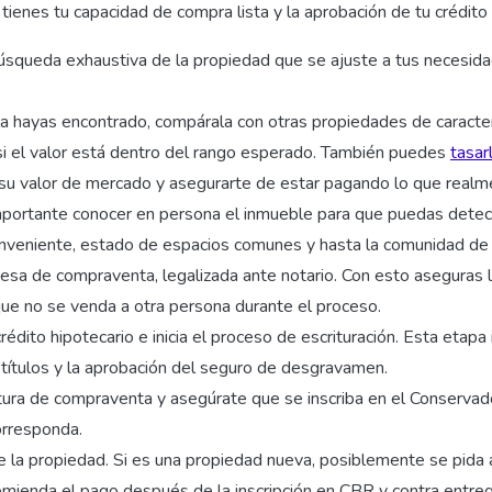
ienes tu capacidad de compra lista y la aprobación de tu crédito
úsqueda exhaustiva de la propiedad que se ajuste a tus necesid
a hayas encontrado, compárala con otras propiedades de caracterí
 si el valor está dentro del rango esperado. También puedes
tasa
su valor de mercado y asegurarte de estar pagando lo que realm
importante conocer en persona el inmueble para que puedas detec
onveniente, estado de espacios comunes y hasta la comunidad de 
esa de compraventa, legalizada ante notario. Con esto aseguras l
ue no se venda a otra persona durante el proceso.
rédito hipotecario e inicia el proceso de escrituración. Esta etapa 
 títulos y la aprobación del seguro de desgravamen.
itura de compraventa y asegúrate que se inscriba en el Conserva
orresponda.
e la propiedad. Si es una propiedad nueva, posiblemente se pida a
mienda el pago después de la inscripción en CBR y contra entreg