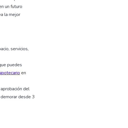
en un futuro
ea la mejor
cio, servicios,
 que puedes
hipotecario
en
 aprobación del
 a demorar desde 3