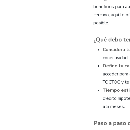
beneficios para a
cercano, aquí te 
posible.
¿Qué debo te
Considera t
conectividad, 
Define tu c
acceder para
TOCTOC y te 
Tiempo est
crédito hipot
a 5 meses.
Paso a paso 