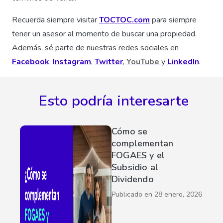
Recuerda siempre visitar
TOCTOC.com
para siempre
tener un asesor al momento de buscar una propiedad.
Además, sé parte de nuestras redes sociales en
Facebook
,
Instagram
,
Twitter
,
YouTube
y
LinkedIn
.
Esto podría interesarte
Cómo se
complementan
FOGAES y el
Subsidio al
Dividendo
Publicado en
28 enero, 2026