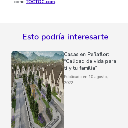
como
TOCTOC.com
.
Esto podría interesarte
Casas en Peñaflor:
“Calidad de vida para
ti y tu familia”
Publicado en
10 agosto,
2022