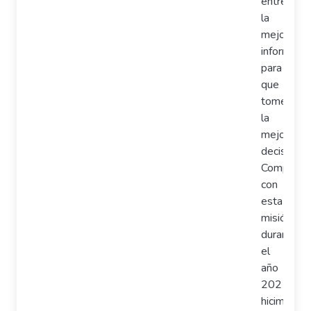
entregart
la
mejor
informació
para
que
tomes
la
mejor
decisión.
Comprome
con
esta
misión,
durante
el
año
2021
hicimos