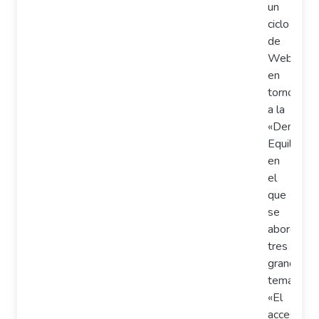
un
ciclo
de
Webinars
en
torno
a la
«Densida
Equilibrad
en
el
que
se
abordaron
tres
grandes
temas:
«El
acceso