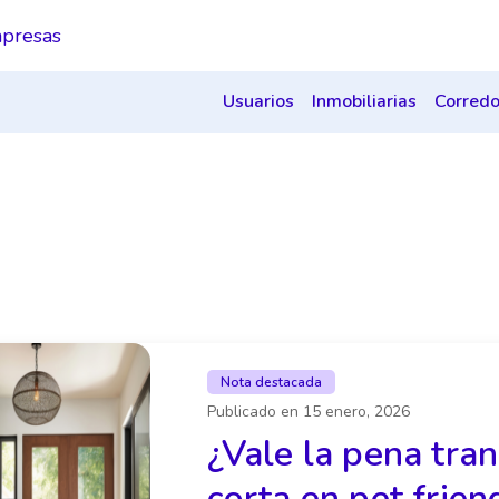
presas
Usuarios
Inmobiliarias
Corredo
Nota destacada
Publicado en
15 enero, 2026
¿Vale la pena tra
corta en pet frien