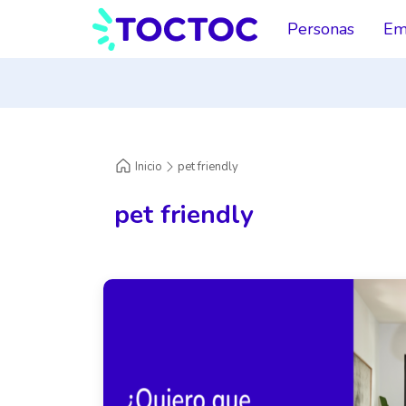
Personas
Em
Inicio
pet friendly
pet friendly