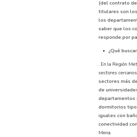
(del contrato d
titulares son lo
los departament
saber que los c
responde por pa
¿Qué busca
. En la Región Met
sectores cercanos
sectores más de
de universidades
departamentos c
dormitorios tip
iguales con baño
conectividad con
Mena.