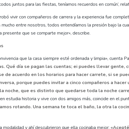
odos juntos para las fiestas, teníamos recuerdos en común’, relat
robó vivir con compañeros de carrera y la experiencia fue comple
ucho entre nosotros, todos entendíamos la presión bajo la cual
da presente que se comparte mejor», describe.
as
convivencia que la casa siempre esté ordenada y limpia», cuenta P
s. Qué día se pagan las cuentas; ei puedes llevar gente, c
e de acuerdo en los horarios para hacer carrete, si se pu
nversa, porque puedes invitar a cinco compañeros a hacer 
la noche, que es distinto que quedarse toda la noche car
ien estudia historia y vive con dos amigos más, coincide en el pun
mos rotando. Una semana te toca el baño, la otra la cocin
a modalidad y ahí descubrieron que ella cocinaba mejor:
«Acepté