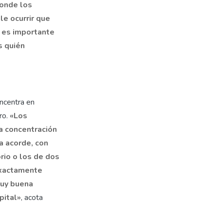
donde los
le ocurrir que
e es importante
s quién
oncentra en
ro.
«Los
a concentración
a acorde, con
io o los de dos
exactamente
muy buena
pital»
, acota