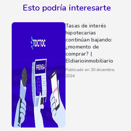
Esto podría interesarte
Tasas de interés
hipotecarias
continúan bajando:
¿momento de
comprar? |
Eldiarioinmobiliario
Publicado en
30 diciembre,
2024