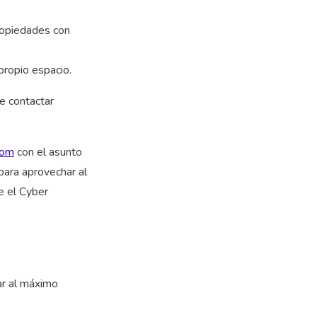
propiedades con
propio espacio.
e contactar
com
con el asunto
para aprovechar al
e el Cyber
r al máximo