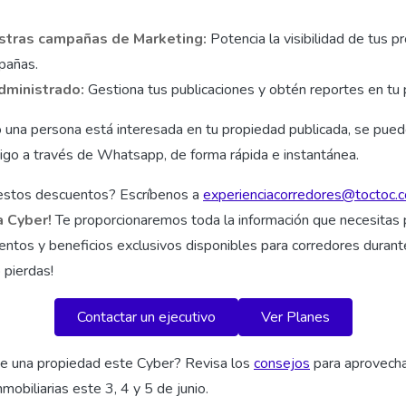
stras campañas de Marketing:
Potencia la visibilidad de tus 
pañas.
dministrado:
Gestiona tus publicaciones y obtén reportes en tu 
 una persona está interesada en tu propiedad publicada, se pued
igo a través de Whatsapp, de forma rápida e instantánea.
estos descuentos? Escríbenos a
experienciacorredores@toctoc.
a Cyber!
Te proporcionaremos toda la información que necesitas 
ntos y beneficios exclusivos disponibles para corredores durant
 pierdas!
Contactar un ejecutivo
Ver Planes
e una propiedad este Cyber? Revisa los
consejos
para aprovecha
mobiliarias este 3, 4 y 5 de junio.