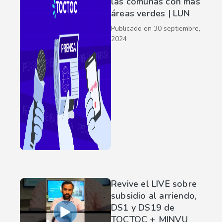
las comunas con más
áreas verdes | LUN
Publicado en
30 septiembre,
2024
Revive el LIVE sobre
subsidio al arriendo,
DS1 y DS19 de
TOCTOC + MINVU