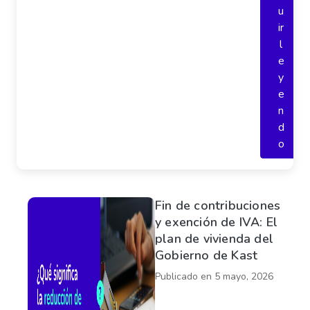
u
ir
l
e
y
e
n
d
o
Fin de contribuciones
y exención de IVA: El
plan de vivienda del
Gobierno de Kast
Publicado en
5 mayo, 2026