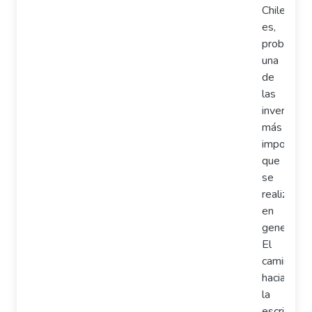
Chile
es,
probablem
una
de
las
inversione
más
important
que
se
realizan
en
general.
El
camino
hacia
la
escritura