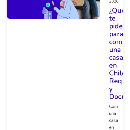
2026
¿Qué
te
piden
para
compr
una
casa
en
Chile?
Requis
y
Docum
Comprar
una
casa
en