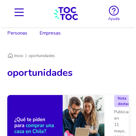
Ayuda
Personas
Empresas
Inicio
oportunidades
oportunidades
Nota
destacada
Publicado
en
11
mayo,