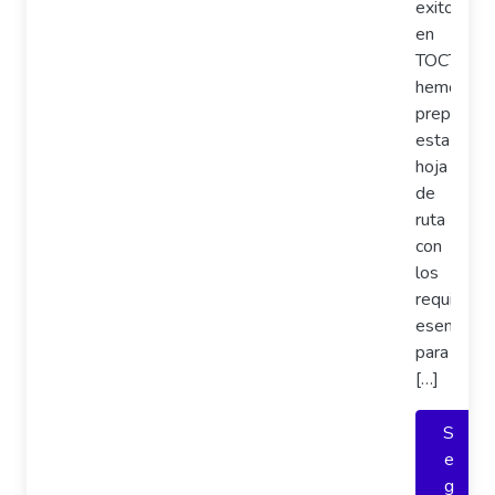
exitoso,
en
TOCTOC
hemos
preparado
esta
hoja
de
ruta
con
los
requisitos
esenciale
para
[…]
S
e
g