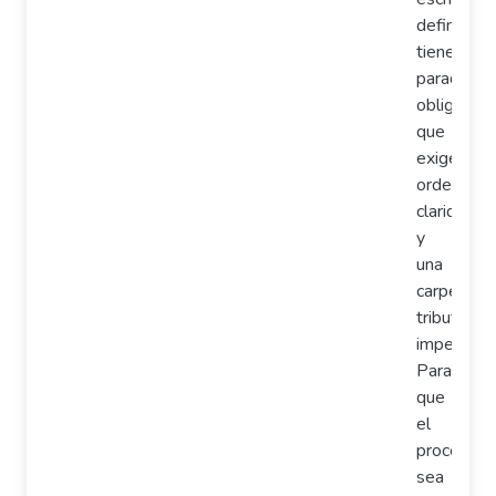
definitiva
tiene
paradas
obligatori
que
exigen
orden,
claridad
y
una
carpeta
tributaria
impecable
Para
que
el
proceso
sea