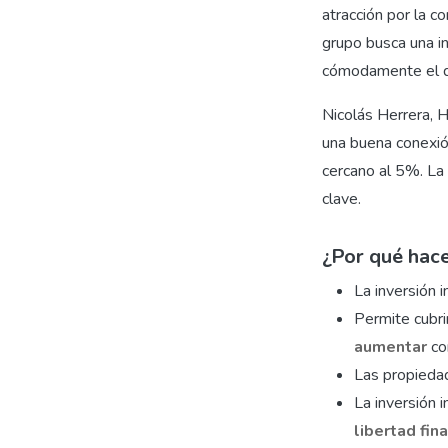
atracción por la c
grupo busca una in
cómodamente el d
Nicolás Herrera, 
una buena conexión
cercano al 5%. La 
clave.
¿Por qué hace
La inversión i
Permite cubri
aumentar
co
Las propied
La inversión i
libertad fina