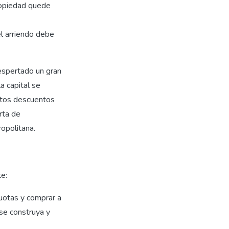
ropiedad quede
el arriendo debe
espertado un gran
a capital se
stos descuentos
rta de
opolitana.
te:
uotas y comprar a
 se construya y