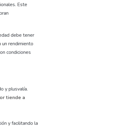
ionales. Este
ubran
iedad debe tener
n un rendimiento
son condiciones
o y plusvalía.
or tiende a
ón y facilitando la