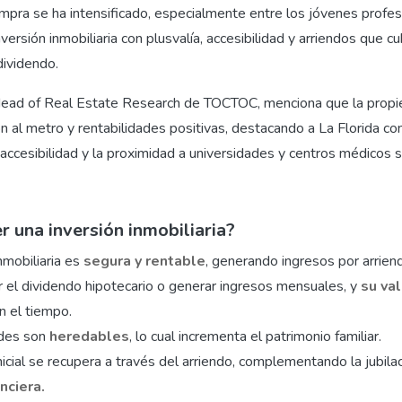
ompra se ha intensificado, especialmente entre los jóvenes profes
versión inmobiliaria con plusvalía, accesibilidad y arriendos que c
ividendo.
Head of Real Estate Research de TOCTOC, menciona que la prop
 al metro y rentabilidades positivas, destacando a La Florida co
accesibilidad y la proximidad a universidades y centros médicos 
r una inversión inmobiliaria?
nmobiliaria es
segura y rentable
, generando ingresos por arriend
r el dividendo hipotecario o generar ingresos mensuales, y
su val
n el tiempo.
ades son
heredables
, lo cual incrementa el patrimonio familiar.
nicial se recupera a través del arriendo, complementando la jubilaci
nciera.