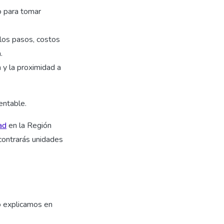
o para tomar
los pasos, costos
.
n y la proximidad a
entable.
ad
en la Región
contrarás unidades
o explicamos en