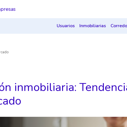
presas
Usuarios
Inmobiliarias
Corredo
ercado
ón inmobiliaria: Tendenc
cado