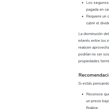
Los
seguros
pagada en cas
Requiere un
c
cubrir el divi
La disminución de
interés entre los 
realicen aprovech
podrían no ser sos
propiedades termi
Recomendacio
Si estás pensando 
Reconoce que 
un precio baj
finalice.