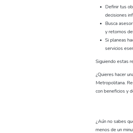
Definir tus o
decisiones in
Busca asesor
y retornos de
Si planeas hac
servicios ese
Siguiendo estas re
¿Quieres hacer una
Metropolitana. Re
con beneficios y d
¿Aún no sabes qué
menos de un minu