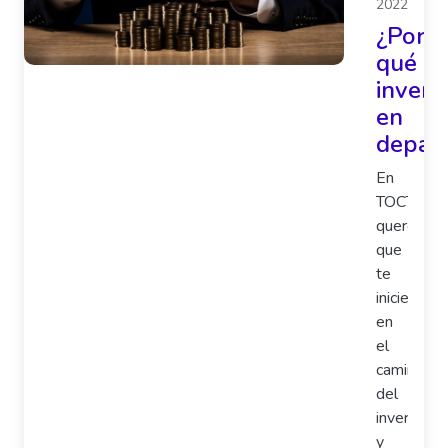
2022
¿Por
qué
inverti
en
depar
En
TOCTOC
queremos
que
te
inicies
en
el
camino
del
inversioni
y