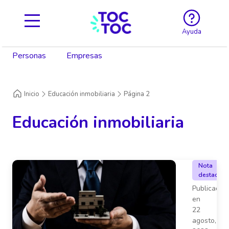
Ayuda
Personas
Empresas
Inicio
Educación inmobiliaria
Página 2
Educación inmobiliaria
Nota
destacada
Publicado
en
22
agosto,