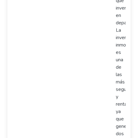
qué
invertir
en
departame
La
inversión
inmobiliari
es
una
de
las
más
seguras
y
rentables,
ya
que
genera
dos